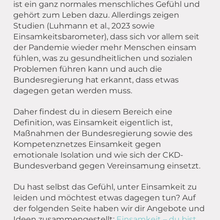
Übergang Beruf-Rente
Glossar
Leitbild
MEET CAMPER (mobiler Infostand)
ist ein ganz normales menschliches Gefühl und
gehört zum Leben dazu. Allerdings zeigen
Newsletter Archiv
Spiritualität – eine Definition
Studien (Luhmann et al., 2023 sowie
Einsamkeitsbarometer), dass sich vor allem seit
Caritas in Kirchengemeinden
der Pandemie wieder mehr Menschen einsam
fühlen, was zu gesundheitlichen und sozialen
Problemen führen kann und auch die
Bundesregierung hat erkannt, dass etwas
dagegen getan werden muss.
Daher findest du in diesem Bereich eine
Definition, was Einsamkeit eigentlich ist,
Maßnahmen der Bundesregierung sowie des
Kompetenznetzes Einsamkeit gegen
emotionale Isolation und wie sich der CKD-
Bundesverband gegen Vereinsamung einsetzt.
Du hast selbst das Gefühl, unter Einsamkeit zu
leiden und möchtest etwas dagegen tun? Auf
der folgenden Seite haben wir dir Angebote und
Ideen zusammengestellt:
Einsamkeit – du bist