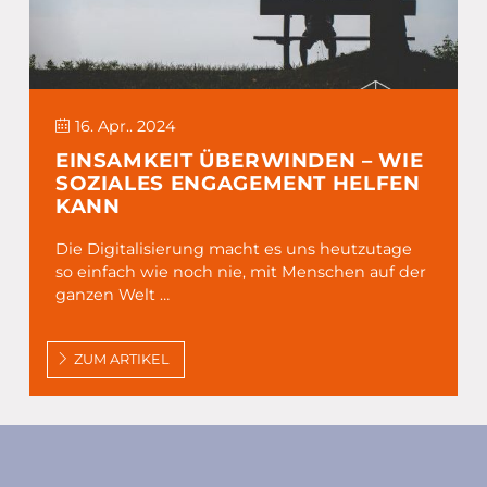
16. Apr.. 2024
EINSAMKEIT ÜBERWINDEN – WIE
SOZIALES ENGAGEMENT HELFEN
KANN
Die Digitalisierung macht es uns heutzutage
so einfach wie noch nie, mit Menschen auf der
ganzen Welt …
ZUM ARTIKEL