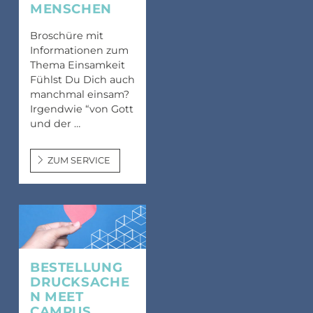
MENSCHEN
Broschüre mit
Informationen zum
Thema Einsamkeit
Fühlst Du Dich auch
manchmal einsam?
Irgendwie “von Gott
und der …
ZUM SERVICE
BESTELLUNG
DRUCKSACHE
N MEET
CAMPUS