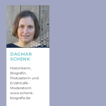
DAGMAR
SCHENK
Historikerin,
Biografin,
Podcasterin und
Erzählcafé-
Moderatorin
www.schenk-
biografie.de