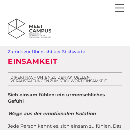
Dein Weg zum Engagement
Zurück zur Übersicht der Stichworte
Einsamkeit
Veranstaltungen
EINSAMKEIT
Spiritualität
Webinare
Aktuelles (Blog)
DIREKT NACH UNTEN ZU DEN AKTUELLEN
VERANSTALTUNGEN ZUM STICHWORT EINSAMKEIT
Mitgliedergewinnung
Material für dein Ehrenamt
Newsletter bestellen
Deine Veranstaltung auf dem MEET CAMPUS
Wertschätzung
Sich einsam fühlen: ein urmenschliches
MEET Live – Livestream
Fragen & Antworten
Ehrenamtsportal
Anmeldung zum Newsletterempfang
Gefühl
Partizipation
Referent*innen
MEET CAMPUS – Schritt für Schritt erklärt
Partnerschaften & Kooperationen
Registrieren MEET CAMPUS
Wege aus der emotionalen Isolation
New Ehrenamt
Drucksachen MEET CAMPUS
Ansprechpartner*innen
Ideen einreichen
Login
Jede Person kennt es, sich einsam zu fühlen. Das