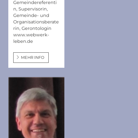
Gemeindereferenti
n, Supervisorin,
Gemeinde- und
Organisationsberate
rin, Gerontologin
www.webwerk-
leben.de
MEHR INFO