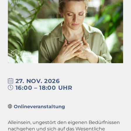
Übergang Beruf-Rente
Glossar
Leitbild
MEET CAMPER (mobiler Infostand)
Newsletter Archiv
Spiritualität – eine Definition
Caritas in Kirchengemeinden
27. NOV. 2026
16:00 – 18:00 UHR
Onlineveranstaltung
Alleinsein, ungestört den eigenen Bedürfnissen
nachgehen und sich auf das Wesentliche