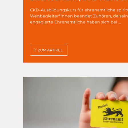
CKD-Ausbildungskurs für ehrenamtliche spirit
Wegbegleiter*innen beendet Zuhören, da sein,
engagierte Ehrenamtliche haben sich bei …
ZUM ARTIKEL