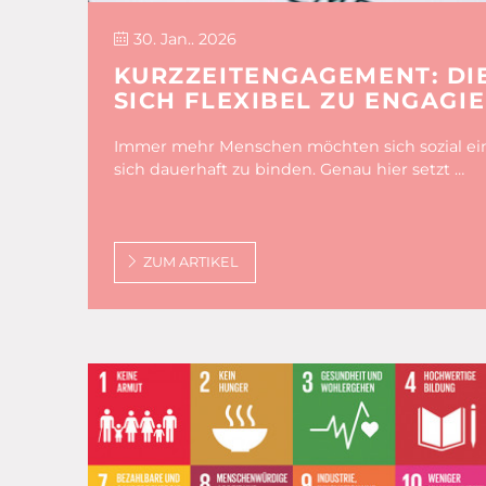
30. Jan.. 2026
KURZZEITENGAGEMENT: DIE
SICH FLEXIBEL ZU ENGAGI
Immer mehr Menschen möchten sich sozial ei
sich dauerhaft zu binden. Genau hier setzt …
ZUM ARTIKEL