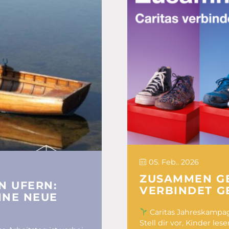
05. Feb.. 2026
ZUSAMMEN GE
N UFERN:
VERBINDET G
INE NEUE
Caritas Jahreskampa
Stell dir vor, Kinder l