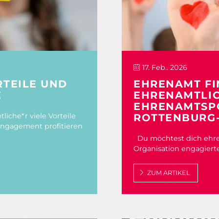
17. Feb.. 2026
TEILE UND
EHRENAMT F
E
EHRENAMTLIC
EHRENAMTSPO
iche*r viele Vorteile
ROTTENBURG
 Engagement profitieren
Du möchtest dich ehren
Organisation engagierte
ZUM ARTIKEL