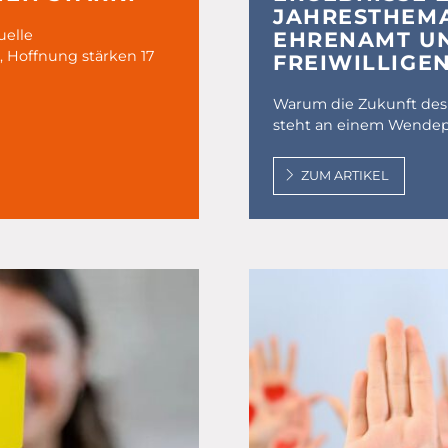
JAHRESTHEMA
uelle
EHRENAMT UN
 Hoffnung stärken 17
FREIWILLIGE
Warum die Zukunft des 
steht an einem Wendepu
ZUM ARTIKEL