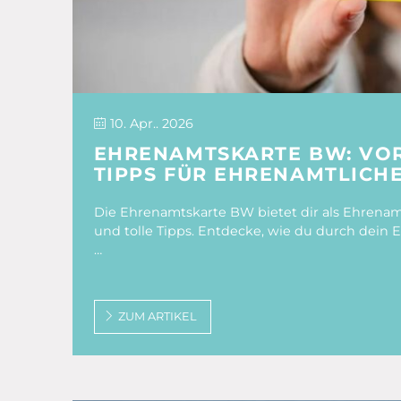
10. Apr.. 2026
EHRENAMTSKARTE BW: VOR
TIPPS FÜR EHRENAMTLICH
Die Ehrenamtskarte BW bietet dir als Ehrenamtl
und tolle Tipps. Entdecke, wie du durch dein
…
ZUM ARTIKEL