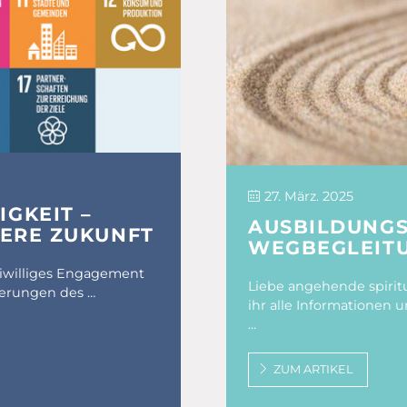
27. März. 2025
GKEIT –
AUSBILDUNGS
SERE ZUKUNFT
WEGBEGLEITU
reiwilliges Engagement
Liebe angehende spiritu
rderungen des …
ihr alle Informationen
…
ZUM ARTIKEL