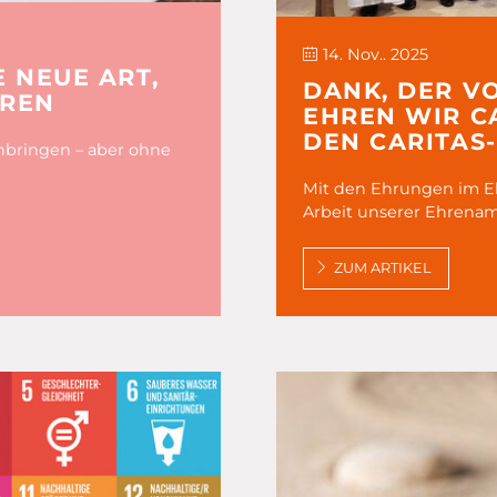
14. Nov.. 2025
 NEUE ART,
DANK, DER V
EREN
EHREN WIR CA
DEN CARITAS
nbringen – aber ohne
Mit den Ehrungen im Ehr
Arbeit unserer Ehrenam
ZUM ARTIKEL