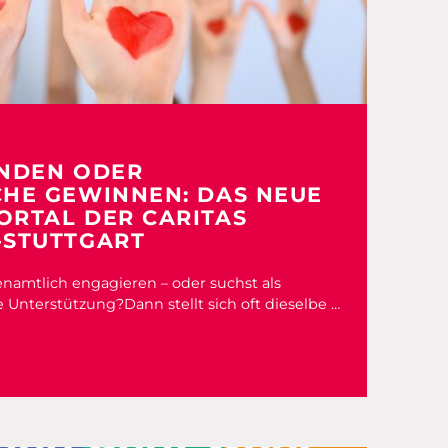
INDEN ODER
HE GEWINNEN: DAS NEUE
RTAL DER CARITAS
-STUTTGART
amtlich engagieren – oder suchst als
 Unterstützung?Dann stellt sich oft dieselbe …