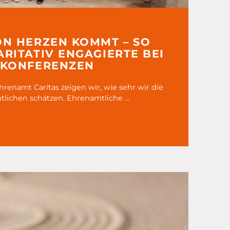
ON HERZEN KOMMT – SO
RITATIV ENGAGIERTE BEI
-KONFERENZEN
enamt Caritas zeigen wir, wie sehr wir die
tlichen schätzen. Ehrenamtliche …