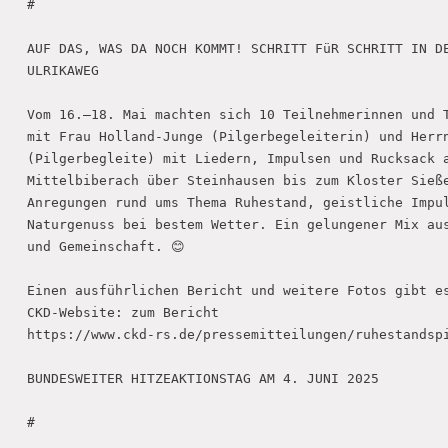
#

AUF DAS, WAS DA NOCH KOMMT! SCHRITT FüR SCHRITT IN DE
ULRIKAWEG

Vom 16.–18. Mai machten sich 10 Teilnehmerinnen und T
mit Frau Holland-Junge (Pilgerbegeleiterin) und Herrn
(Pilgerbegleite) mit Liedern, Impulsen und Rucksack a
Mittelbiberach über Steinhausen bis zum Kloster Sieße
Anregungen rund ums Thema Ruhestand, geistliche Impul
Naturgenuss bei bestem Wetter. Ein gelungener Mix aus
und Gemeinschaft. 😊

Einen ausführlichen Bericht und weitere Fotos gibt es
CKD-Website: zum Bericht

https://www.ckd-rs.de/pressemitteilungen/ruhestandspi
BUNDESWEITER HITZEAKTIONSTAG AM 4. JUNI 2025

#
