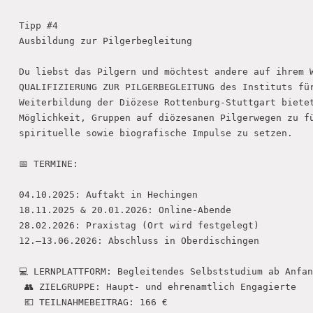
Tipp #4

Ausbildung zur Pilgerbegleitung

Du liebst das Pilgern und möchtest andere auf ihrem W
QUALIFIZIERUNG ZUR PILGERBEGLEITUNG des Instituts für
Weiterbildung der Diözese Rottenburg-Stuttgart bietet
Möglichkeit, Gruppen auf diözesanen Pilgerwegen zu fü
spirituelle sowie biografische Impulse zu setzen.

📅 TERMINE:

04.10.2025: Auftakt in Hechingen

18.11.2025 & 20.01.2026: Online-Abende

28.02.2026: Praxistag (Ort wird festgelegt)

12.–13.06.2026: Abschluss in Oberdischingen

💻 LERNPLATTFORM: Begleitendes Selbststudium ab Anfan
 👥 ZIELGRUPPE: Haupt- und ehrenamtlich Engagierte

 💶 TEILNAHMEBEITRAG: 166 €
