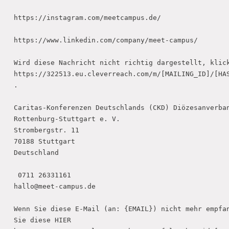
https://instagram.com/meetcampus.de/

https://www.linkedin.com/company/meet-campus/

Wird diese Nachricht nicht richtig dargestellt, klick
https://322513.eu.cleverreach.com/m/[MAILING_ID]/[HAS
.

Caritas-Konferenzen Deutschlands (CKD) Diözesanverban
Rottenburg-Stuttgart e. V.

Strombergstr. 11

70188 Stuttgart

Deutschland

 0711 26331161

hallo@meet-campus.de

Wenn Sie diese E-Mail (an: {EMAIL}) nicht mehr empfan
Sie diese HIER
