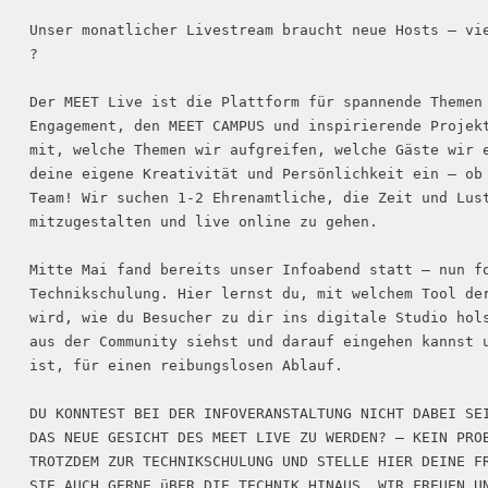
Unser monatlicher Livestream braucht neue Hosts – vie
?

Der MEET Live ist die Plattform für spannende Themen 
Engagement, den MEET CAMPUS und inspirierende Projekt
mit, welche Themen wir aufgreifen, welche Gäste wir e
deine eigene Kreativität und Persönlichkeit ein – ob 
Team! Wir suchen 1-2 Ehrenamtliche, die Zeit und Lust
mitzugestalten und live online zu gehen.

Mitte Mai fand bereits unser Infoabend statt – nun fo
Technikschulung. Hier lernst du, mit welchem Tool der
wird, wie du Besucher zu dir ins digitale Studio hols
aus der Community siehst und darauf eingehen kannst u
ist, für einen reibungslosen Ablauf.

DU KONNTEST BEI DER INFOVERANSTALTUNG NICHT DABEI SEI
DAS NEUE GESICHT DES MEET LIVE ZU WERDEN? – KEIN PROB
TROTZDEM ZUR TECHNIKSCHULUNG UND STELLE HIER DEINE FR
SIE AUCH GERNE üBER DIE TECHNIK HINAUS. WIR FREUEN UN