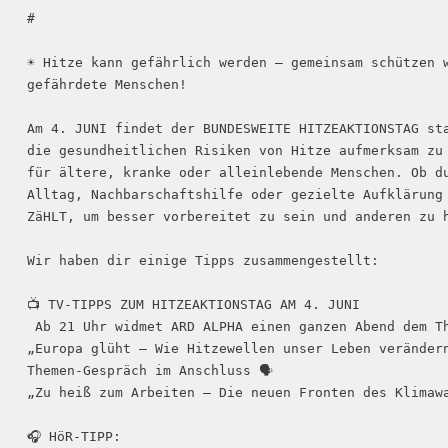
#

☀️ Hitze kann gefährlich werden – gemeinsam schützen w
gefährdete Menschen!

Am 4. JUNI findet der BUNDESWEITE HITZEAKTIONSTAG sta
die gesundheitlichen Risiken von Hitze aufmerksam zu 
für ältere, kranke oder alleinlebende Menschen. Ob du
Alltag, Nachbarschaftshilfe oder gezielte Aufklärung 
ZäHLT, um besser vorbereitet zu sein und anderen zu h
Wir haben dir einige Tipps zusammengestellt:

📺 TV-TIPPS ZUM HITZEAKTIONSTAG AM 4. JUNI

 Ab 21 Uhr widmet ARD ALPHA einen ganzen Abend dem Th
„Europa glüht – Wie Hitzewellen unser Leben verändern
Themen-Gespräch im Anschluss 🗣

„Zu heiß zum Arbeiten – Die neuen Fronten des Klimawa
🎧 HöR-TIPP: 
