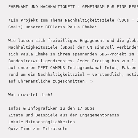
EHRENAMT UND NACHHALTIGKEIT - GEMEINSAM FüR EINE BESS
*Ein Projekt zum Thema Nachhaltigkeitsziele (SDGs = S
Goals) unserer BFDlerin Paula Ehmke*

Wie lassen sich freiwilliges Engagement und die globa
Nachhaltigkeitsziele (SDGs) der UN sinnvoll verbinden
sich Paula Ehmke in ihrem spannenden SDG-Projekt im R
Bundesfreiwilligendienstes. Jeden Freitag bis zum 1. 
auf unserem MEET CAMPUS Instagramkanal Infos, Fakten 
rund um ein Nachhaltigkeitsziel – verständlich, motiv
auf Ehrenamtliche zugeschnitten. ✨ 

Was erwartet dich?

Infos & Infografiken zu den 17 SDGs

Zitate und Beispiele aus der Engagementpraxis

Lokale Mitmachmöglichkeiten

Quiz-Time zum Miträtseln
