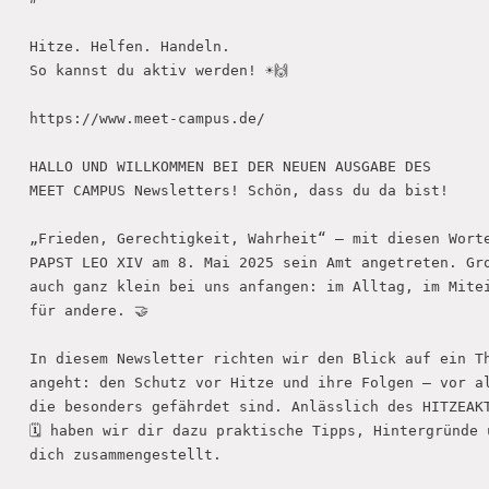
Übergang Beruf-Rente
Glossar
Leitbild
MEET CAMPER (mobiler Infostand)
Newsletter Archiv
Hitze. Helfen. Handeln. 

Spiritualität – eine Definition
So kannst du aktiv werden! ☀️🙌

Caritas in Kirchengemeinden
https://www.meet-campus.de/

HALLO UND WILLKOMMEN BEI DER NEUEN AUSGABE DES 

MEET CAMPUS Newsletters! Schön, dass du da bist!

„Frieden, Gerechtigkeit, Wahrheit“ – mit diesen Worte
PAPST LEO XIV am 8. Mai 2025 sein Amt angetreten. Gro
auch ganz klein bei uns anfangen: im Alltag, im Mitei
für andere. 🤝

In diesem Newsletter richten wir den Blick auf ein Th
angeht: den Schutz vor Hitze und ihre Folgen – vor al
die besonders gefährdet sind. Anlässlich des HITZEAKT
🗓️ haben wir dir dazu praktische Tipps, Hintergründe 
dich zusammengestellt. 
