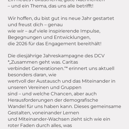
Übergang Beruf-Rente
Glossar
Leitbild
MEET CAMPER (mobiler Infostand)
– und ein Thema, das uns alle betrifft!
Newsletter Archiv
Spiritualität – eine Definition
Wir hoffen, du bist gut ins neue Jahr gestartet
und freust dich – genau
Caritas in Kirchengemeinden
wie wir – auf viele inspirierende Impulse,
Begegnungen und Entwicklungen,
die 2026 für das Engagement bereithält!
Die diesjährige Jahreskampagne des DCV
*„Zusammen geht was. Caritas
verbindet Generationen.“* erinnert uns aktuell
besonders daran, wie
wertvoll der Austausch und das Miteinander in
unseren Vereinen und Gruppen
sind – und welche Chancen, aber auch
Herausforderungen der demografische
Wandel für uns haben kann. Dieses gemeinsame
Gestalten, voneinander Lernen
und Miteinander‑Wachsen zieht sich wie ein
roter Faden durch alles, was