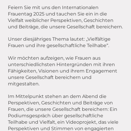
Übergang Beruf-Rente
Glossar
Leitbild
MEET CAMPER (mobiler Infostand)
Feiern Sie mit uns den Internationalen
Newsletter Archiv
Spiritualität – eine Definition
Frauentag 2025 und tauchen Sie ein in die
Vielfalt weiblicher Perspektiven, Geschichten
Caritas in Kirchengemeinden
und Beiträge, die unsere Gesellschaft bereichern.
Unser diesjähriges Thema lautet: „Vielfältige
Frauen und ihre gesellschaftliche Teilhabe“.
Wir möchten aufzeigen, wie Frauen aus
unterschiedlichsten Hintergründen mit ihren
Fähigkeiten, Visionen und ihrem Engagement
unsere Gesellschaft bereichern und
mitgestalten.
Im Mittelpunkt stehen an dem Abend die
Perspektiven, Geschichten und Beiträge von
Frauen, die unsere Gesellschaft bereichern: Ein
Podiumsgespräch über gesellschaftliche
Teilhabe und Vielfalt, ein Videoprojekt, das viele
Perspektiven und Stimmen von engagierten