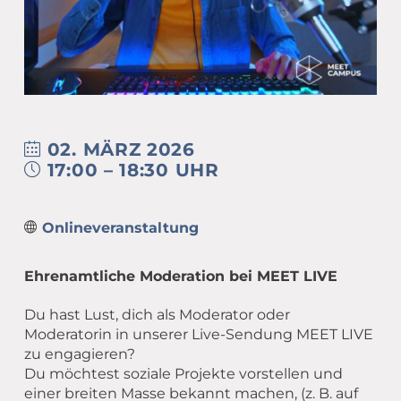
Übergang Beruf-Rente
Glossar
Leitbild
MEET CAMPER (mobiler Infostand)
Newsletter Archiv
Spiritualität – eine Definition
Caritas in Kirchengemeinden
02. MÄRZ 2026
17:00 – 18:30 UHR
Onlineveranstaltung
Ehrenamtliche Moderation bei MEET LIVE
Du hast Lust, dich als Moderator oder
Moderatorin in unserer Live-Sendung MEET LIVE
zu engagieren?
Du möchtest soziale Projekte vorstellen und
einer breiten Masse bekannt machen, (z. B. auf