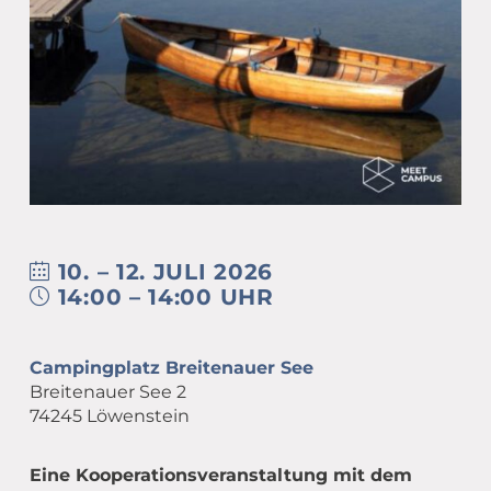
Übergang Beruf-Rente
Glossar
Leitbild
MEET CAMPER (mobiler Infostand)
Newsletter Archiv
Spiritualität – eine Definition
Caritas in Kirchengemeinden
10. – 12. JULI 2026
14:00 – 14:00 UHR
Campingplatz Breitenauer See
Breitenauer See 2
74245 Löwenstein
Eine Kooperationsveranstaltung mit dem