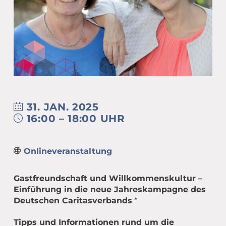
Übergang Beruf-Rente
Glossar
Leitbild
MEET CAMPER (mobiler Infostand)
Newsletter Archiv
Spiritualität – eine Definition
Caritas in Kirchengemeinden
31. JAN. 2025
16:00 – 18:00 UHR
Onlineveranstaltung
Gastfreundschaft und Willkommenskultur –
Einführung in die neue Jahreskampagne des
Deutschen Caritasverbands
*
Tipps und Informationen rund um die