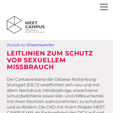
Dein Weg zum Engagement
Zurück zu Wissenswertes
Einsamkeit
Veranstaltungen
LEITLINIEN ZUM SCHUTZ
VOR SEXUELLEM
Spiritualität
Webinare
Aktuelles (Blog)
MISSBRAUCH
Mitgliedergewinnung
Material für dein Ehrenamt
Newsletter bestellen
Deine Veranstaltung auf dem MEET CAMPUS
Der Caritasverband der Diözese Rottenburg-
Wertschätzung
MEET Live – Livestream
Fragen & Antworten
Ehrenamtsportal
Anmeldung zum Newsletterempfang
Stuttgart (DiCV) verpflichtet sich neu und mit
allem Nachdruck, Minderjährige, erwachsene
Partizipation
Referent*innen
MEET CAMPUS – Schritt für Schritt erklärt
Partnerschaften & Kooperationen
Registrieren MEET CAMPUS
Schutzbefohlene sowie Rat- und Hilfesuchende
mit ihren Rechten wahrzunehmen, zu schützen
New Ehrenamt
Drucksachen MEET CAMPUS
Ansprechpartner*innen
Ideen einreichen
Login
und zu fördern. Die CKD mit ihrem Projekt MEET
CAMPUS tritt als Fachverband des DiCV auf und