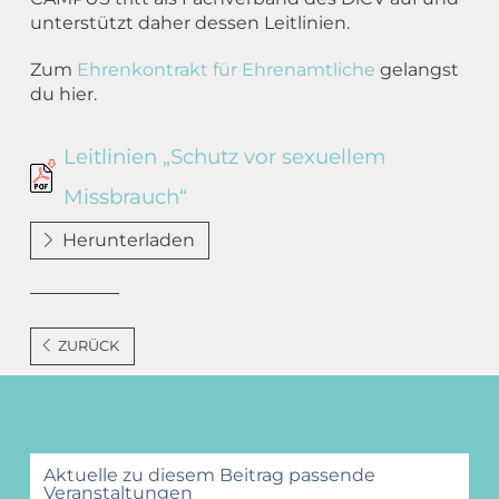
Übergang Beruf-Rente
Glossar
Leitbild
MEET CAMPER (mobiler Infostand)
unterstützt daher dessen Leitlinien.
Newsletter Archiv
Spiritualität – eine Definition
Zum
Ehrenkontrakt für Ehrenamtliche
gelangst
du hier.
Caritas in Kirchengemeinden
Leitlinien „Schutz vor sexuellem
Missbrauch“
Herunterladen
ZURÜCK
Aktuelle zu diesem Beitrag passende
Veranstaltungen