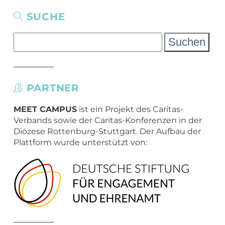
Übergang Beruf-Rente
Glossar
Leitbild
MEET CAMPER (mobiler Infostand)
SUCHE
Newsletter Archiv
Spiritualität – eine Definition
Suchen
Caritas in Kirchengemeinden
nach:
PARTNER
MEET CAMPUS
ist ein Projekt des Caritas-
Verbands sowie der Caritas-Konferenzen in der
Diözese Rottenburg-Stuttgart. Der Aufbau der
Plattform wurde unterstützt von: