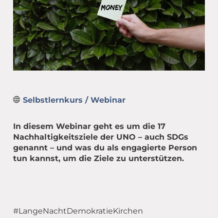
Übergang Beruf-Rente
Glossar
Leitbild
MEET CAMPER (mobiler Infostand)
Newsletter Archiv
Spiritualität – eine Definition
Caritas in Kirchengemeinden
Selbstlernkurs / Webinar
In diesem Webinar geht es um die 17
Nachhaltigkeitsziele der UNO – auch SDGs
genannt – und was du als engagierte Person
tun kannst, um die Ziele zu unterstützen.
#LangeNachtDemokratieKirchen