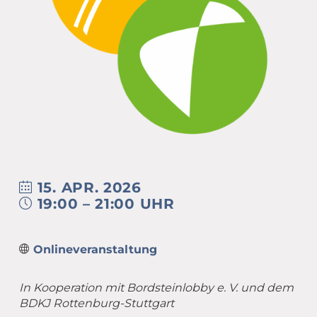
Übergang Beruf-Rente
Glossar
Leitbild
MEET CAMPER (mobiler Infostand)
Newsletter Archiv
Spiritualität – eine Definition
Caritas in Kirchengemeinden
15. APR. 2026
19:00 – 21:00 UHR
Onlineveranstaltung
In Kooperation mit Bordsteinlobby e. V. und dem
BDKJ Rottenburg-Stuttgart