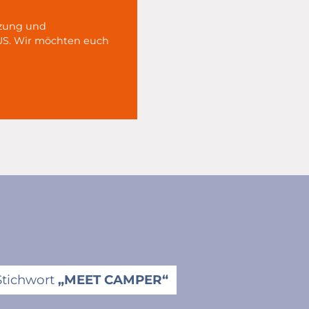
tzung und
US. Wir möchten euch
Stichwort
„MEET CAMPER“