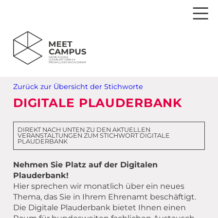
Dein Weg zum Engagement
Zurück zur Übersicht der Stichworte
Einsamkeit
Veranstaltungen
DIGITALE PLAUDERBANK
Spiritualität
Webinare
Aktuelles (Blog)
DIREKT NACH UNTEN ZU DEN AKTUELLEN
VERANSTALTUNGEN ZUM STICHWORT DIGITALE
Mitgliedergewinnung
Material für dein Ehrenamt
Newsletter bestellen
Deine Veranstaltung auf dem MEET CAMPUS
PLAUDERBANK
Wertschätzung
MEET Live – Livestream
Fragen & Antworten
Ehrenamtsportal
Anmeldung zum Newsletterempfang
Nehmen Sie Platz auf der Digitalen
Plauderbank!
Partizipation
Referent*innen
MEET CAMPUS – Schritt für Schritt erklärt
Partnerschaften & Kooperationen
Registrieren MEET CAMPUS
Hier sprechen wir monatlich über ein neues
Thema, das Sie in Ihrem Ehrenamt beschäftigt.
New Ehrenamt
Drucksachen MEET CAMPUS
Ansprechpartner*innen
Ideen einreichen
Login
Die Digitale Plauderbank bietet Ihnen einen