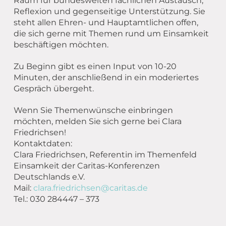
Übergang Beruf-Rente
Raum für bundesweiten fachlichen Austausch,
Glossar
Leitbild
MEET CAMPER (mobiler Infostand)
Reflexion und gegenseitige Unterstützung. Sie
Newsletter Archiv
steht allen Ehren- und Hauptamtlichen offen,
Spiritualität – eine Definition
die sich gerne mit Themen rund um Einsamkeit
Caritas in Kirchengemeinden
beschäftigen möchten.
Zu Beginn gibt es einen Input von 10-20
Minuten, der anschließend in ein moderiertes
Gespräch übergeht.
Wenn Sie Themenwünsche einbringen
möchten, melden Sie sich gerne bei Clara
Friedrichsen!
Kontaktdaten:
Clara Friedrichsen, Referentin im Themenfeld
Einsamkeit der Caritas-Konferenzen
Deutschlands e.V.
Mail:
clara.friedrichsen@caritas.de
Tel.: 030 284447 – 373