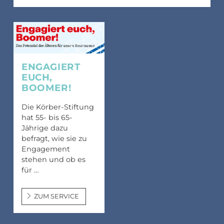
Übergang Beruf-Rente
Glossar
Leitbild
MEET CAMPER (mobiler Infostand)
Newsletter Archiv
Spiritualität – eine Definition
Caritas in Kirchengemeinden
ENGAGIERT
EUCH,
BOOMER!
Die Körber-Stiftung
hat 55- bis 65-
Jährige dazu
befragt, wie sie zu
Engagement
stehen und ob es
für …
ZUM SERVICE