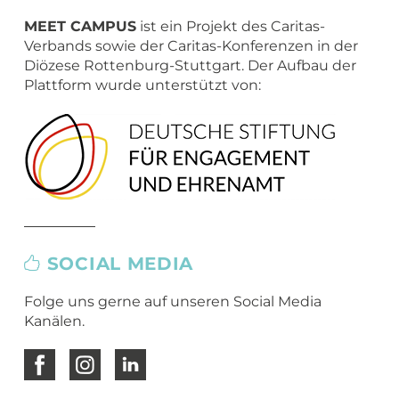
Übergang Beruf-Rente
Glossar
Leitbild
MEET CAMPER (mobiler Infostand)
MEET CAMPUS
ist ein Projekt des Caritas-
Newsletter Archiv
Spiritualität – eine Definition
Verbands sowie der Caritas-Konferenzen in der
Diözese Rottenburg-Stuttgart. Der Aufbau der
Caritas in Kirchengemeinden
Plattform wurde unterstützt von:
SOCIAL MEDIA
Folge uns gerne auf unseren Social Media
Kanälen.