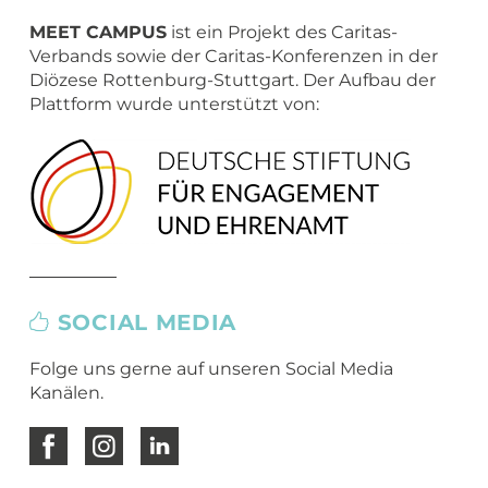
Übergang Beruf-Rente
Glossar
Leitbild
MEET CAMPER (mobiler Infostand)
MEET CAMPUS
ist ein Projekt des Caritas-
Newsletter Archiv
Spiritualität – eine Definition
Verbands sowie der Caritas-Konferenzen in der
Diözese Rottenburg-Stuttgart. Der Aufbau der
Caritas in Kirchengemeinden
Plattform wurde unterstützt von:
SOCIAL MEDIA
Folge uns gerne auf unseren Social Media
Kanälen.