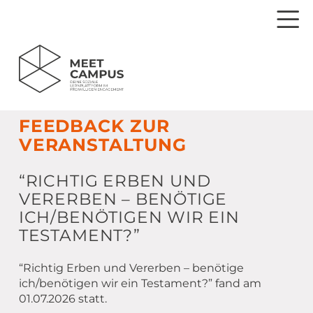
Dein Weg zum Engagement
FEEDBACK ZUR
VERANSTALTUNG
Einsamkeit
Veranstaltungen
Spiritualität
Webinare
Aktuelles (Blog)
“RICHTIG ERBEN UND
VERERBEN – BENÖTIGE
Mitgliedergewinnung
Material für dein Ehrenamt
Newsletter bestellen
Deine Veranstaltung auf dem MEET CAMPUS
ICH/BENÖTIGEN WIR EIN
Wertschätzung
MEET Live – Livestream
Fragen & Antworten
Ehrenamtsportal
TESTAMENT?”
Anmeldung zum Newsletterempfang
Partizipation
Referent*innen
MEET CAMPUS – Schritt für Schritt erklärt
Partnerschaften & Kooperationen
Registrieren MEET CAMPUS
“Richtig Erben und Vererben – benötige
ich/benötigen wir ein Testament?” fand am
New Ehrenamt
Drucksachen MEET CAMPUS
Ansprechpartner*innen
Ideen einreichen
Login
01.07.2026 statt.