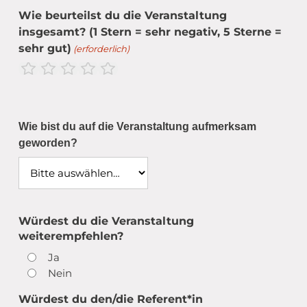
Übergang Beruf-Rente
Glossar
Leitbild
MEET CAMPER (mobiler Infostand)
Wie beurteilst du die Veranstaltung
Newsletter Archiv
Spiritualität – eine Definition
insgesamt? (1 Stern = sehr negativ, 5 Sterne =
sehr gut)
(erforderlich)
Caritas in Kirchengemeinden
Mangelhaft
Nicht gut
neutral
Gut
Sehr gut
Wie bist du auf die Veranstaltung aufmerksam
geworden?
Würdest du die Veranstaltung
weiterempfehlen?
Ja
Nein
Würdest du den/die Referent*in