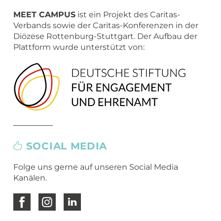
Übergang Beruf-Rente
Glossar
Leitbild
MEET CAMPER (mobiler Infostand)
MEET CAMPUS
ist ein Projekt des Caritas-
Newsletter Archiv
Spiritualität – eine Definition
Verbands sowie der Caritas-Konferenzen in der
Diözese Rottenburg-Stuttgart. Der Aufbau der
Caritas in Kirchengemeinden
Plattform wurde unterstützt von:
SOCIAL MEDIA
Folge uns gerne auf unseren Social Media
Kanälen.