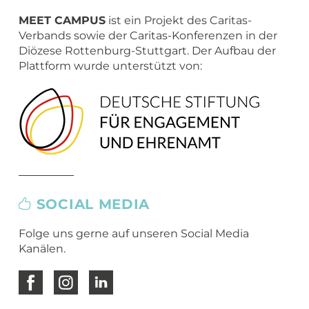
Übergang Beruf-Rente
Glossar
Leitbild
MEET CAMPER (mobiler Infostand)
MEET CAMPUS
ist ein Projekt des Caritas-
Newsletter Archiv
Spiritualität – eine Definition
Verbands sowie der Caritas-Konferenzen in der
Diözese Rottenburg-Stuttgart. Der Aufbau der
Caritas in Kirchengemeinden
Plattform wurde unterstützt von:
SOCIAL MEDIA
Folge uns gerne auf unseren Social Media
Kanälen.