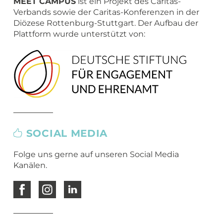
Übergang Beruf-Rente
MEET CAMPUS
ist ein Projekt des Caritas-
Glossar
Leitbild
MEET CAMPER (mobiler Infostand)
Verbands sowie der Caritas-Konferenzen in der
Newsletter Archiv
Spiritualität – eine Definition
Diözese Rottenburg-Stuttgart. Der Aufbau der
Plattform wurde unterstützt von:
Caritas in Kirchengemeinden
SOCIAL MEDIA
Folge uns gerne auf unseren Social Media
Kanälen.