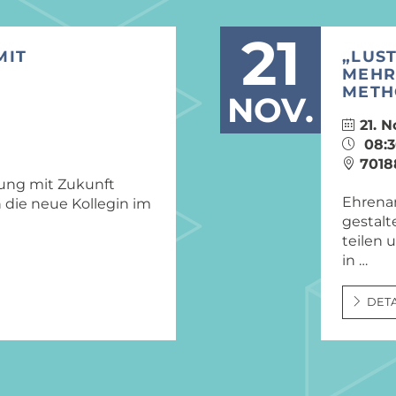
21
MIT
„LUST
MEHR
METH
NOV.
21. N
08:3
7018
tung mit Zukunft
Ehrena
 die neue Kollegin im
gestalt
teilen 
in …
DETA