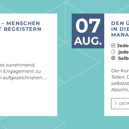
07
 – MENSCHEN
DEN 
T BEGEISTERN
IN DI
MANA
AUG.
Jede
jede
Selb
 es zunehmend
Der Kur
in Engagement zu
Teilen.
em aufgezeichneten …
selbsts
Abschlu
DETA