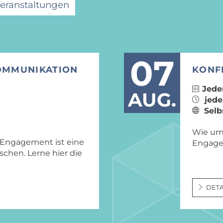
Veranstaltungen
07
OMMUNIKATION
KONF
Jede
AUG.
jede
Selb
Wie umg
 Engagement ist eine
Engag
chen. Lerne hier die
DETA